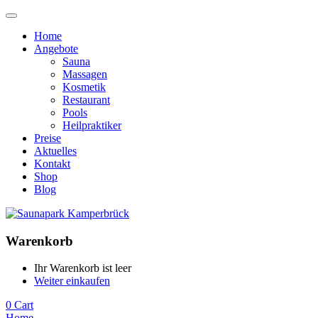
Home
Angebote
Sauna
Massagen
Kosmetik
Restaurant
Pools
Heilpraktiker
Preise
Aktuelles
Kontakt
Shop
Blog
Warenkorb
Ihr Warenkorb ist leer
Weiter einkaufen
0
Cart
Home