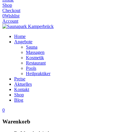
Shop
Checkout
0
Wishlist
Account
Home
Angebote
Sauna
Massagen
Kosmetik
Restaurant
Pools
Heilpraktiker
Preise
Aktuelles
Kontakt
Shop
Blog
0
Warenkorb